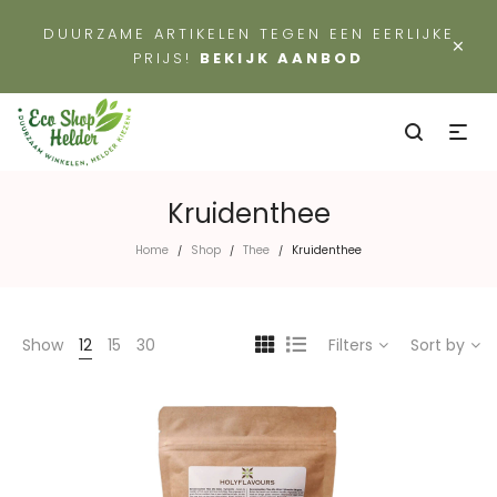
DUURZAME ARTIKELEN TEGEN EEN EERLIJKE
×
PRIJS!
BEKIJK AANBOD
Kruidenthee
Home
Shop
Thee
Kruidenthee
/
/
/
Show
12
15
30
Filters
Sort by