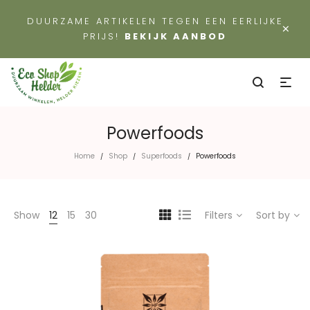
DUURZAME ARTIKELEN TEGEN EEN EERLIJKE
×
PRIJS!
BEKIJK AANBOD
Powerfoods
Home
Shop
Superfoods
Powerfoods
/
/
/
Show
12
15
30
Filters
Sort by