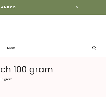
×
 AANBOD
Meer
sch 100 gram
100 gram