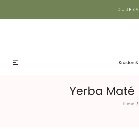
DUURZA
Kruiden &
Yerba Maté 
Home
/