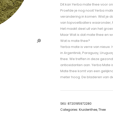
Dit kan Yerba mate thee voor 
Proefde je nog nooit Yerba mate 
verandering in komen. Wist je d
van topvoetballers waaronder,
Het maakt deel uit van het gro
Maar Wat is dat mate thee en 
Wat is mate thee?
Yerba mate is verre van nieuw. 
in Argentinië, Paraguay, Urugua
thee. We treffen in deze gezond
antioxidanten aan. Yerba Mate i
Mate thee komt van een gelijkna
meter hoog. De bladeren van de
SKU:
8720195972280
Categories:
Kruidenthee
,
Thee