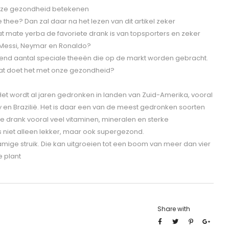
onze gezondheid betekenen
thee? Dan zal daar na het lezen van dit artikel zeker
at mate yerba de favoriete drank is van topsporters en zeker
 Messi, Neymar en Ronaldo?
eiend aantal speciale theeën die op de markt worden gebracht.
wat doet het met onze gezondheid?
Het wordt al jaren gedronken in landen van Zuid-Amerika, vooral
y en Brazilië. Het is daar een van de meest gedronken soorten
e drank vooral veel vitaminen, mineralen en sterke
s niet alleen lekker, maar ook supergezond.
mige struik. Die kan uitgroeien tot een boom van meer dan vier
 plant
Share with