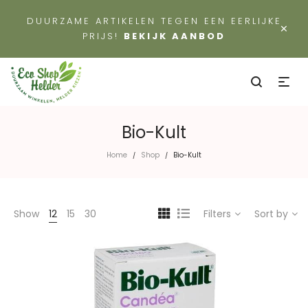
DUURZAME ARTIKELEN TEGEN EEN EERLIJKE
×
PRIJS!
BEKIJK AANBOD
Bio-Kult
Home
Shop
Bio-Kult
/
/
Show
12
15
30
Filters
Sort by