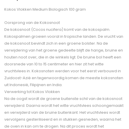
Kokos Vlokken Medium Biologisch 100 gram
Oorsprong van de Kokosnoot
De kokosnoot (Cocos nucifera) komt van de kokospalm.
Kokospalmen groeien vooral in tropische landen. De vrucht van
de kokosnoot bevindt zich in een groene bolster. Na de
verwijdering van het groene gedeelte blijft de harige, bruine en
houten noot over, die in de winkels ligt. De bruine bol heeft een
doorsnede van 10 to 15 centimeter en hier zit het witte
vruchtvlees in. Kokosnoten werden voor het eerst verbouwd in
Zuidoost-Azië en tegenwoordig komen de meeste kokosnoten
uit Indonesië, Filipijnen en India.
Verwerking tot Kokos Vlokken
Na de oogst wordt de groene buitenste schil van de kokosnoot
verwijderd. Daarna wordt het witte vruchtvlees schoongemaakt
en verwijderd van de bruine buitenkant. Het vruchtvlees wordt
vervolgens gesteriliseerd en in stukken gesneden, waarna het
de oven in kan om te drogen. Na dit proces wordt het