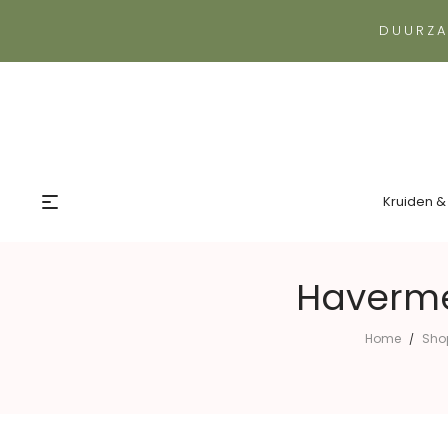
DUURZA
Kruiden &
Havermee
Home
Sho
/