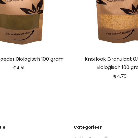
Poeder Biologisch 100 gram
Knoflook Granulaat 0
Biologisch 100 g
€
4.51
€
4.79
tie
Categorieën