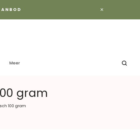
×
 AANBOD
Meer
 100 gram
gisch 100 gram