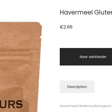
Havermeel Gluten
€
2.66
Naar aanbieder
Description
Havermeel Glutenvrij Biologisch