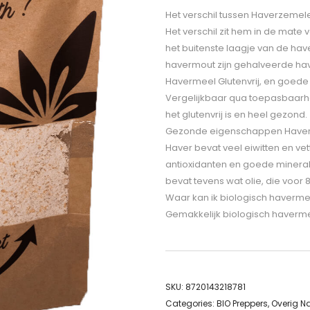
Het verschil tussen Haverzeme
Het verschil zit hem in de mat
het buitenste laagje van de hav
havermout zijn gehalveerde hav
Havermeel Glutenvrij, en goede
Vergelijkbaar qua toepasbaarhe
het glutenvrij is en heel gezond.
Gezonde eigenschappen Haverm
Haver bevat veel eiwitten en ve
antioxidanten en goede minerale
bevat tevens wat olie, die voor
Waar kan ik biologisch haverm
Gemakkelijk biologisch havermee
SKU:
8720143218781
Categories:
BIO Preppers
,
Overig N