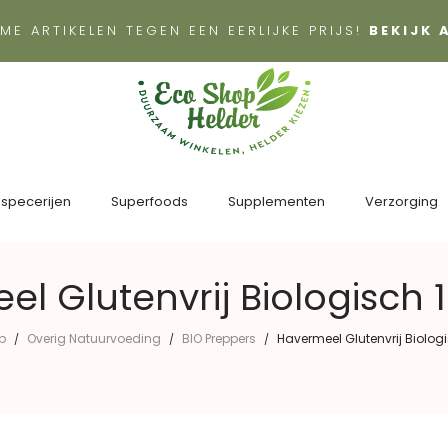
ME ARTIKELEN TEGEN EEN EERLIJKE PRIJS!
BEKIJK
 specerijen
Superfoods
Supplementen
Verzorging
l Glutenvrij Biologisch
p
Overig Natuurvoeding
BIO Preppers
Havermeel Glutenvrij Biolo
/
/
/