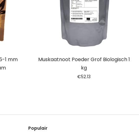
.5-1 mm
Muskaatnoot Poeder Grof Biologisch 1
ram
kg
€
52.13
Populair