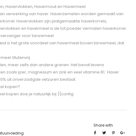
len, Havervlokken, Havermout en Havermeel
e van verwerking van haver. Haverzemelen worden gemaakt van
erkorrel. Havervlokken zijn platgemaakte haverkorrels,
ervlokken en havermeel is de tot poeder vermalen haverkorrel.
 vervanger voor tarwemeel.
id is het grote voordeel van havermeel boven tarwemeel, dat
eel Glutenvrij
tten, meer zelfs dan andere granen. Het bevat tevens
n zoals ijzer, magnesium en zink en veel vitamine B1. Haver
 80% uit onverzadigde vetzuren bestaat.
eel kopen?
l kopen doe je natuurlijk bij {{config
Share with
atuurvoeding