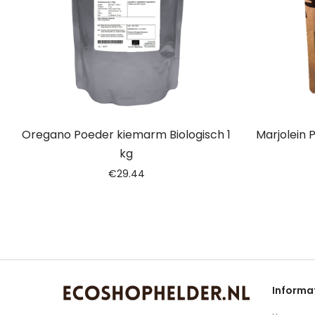
Oregano Poeder kiemarm Biologisch 1
Marjolein 
kg
€
29.44
Informa