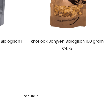
iologisch 1
knoflook Schijven Biologisch 100 gram
€
4.72
Populair