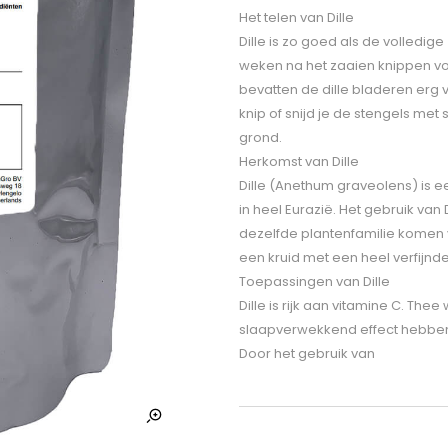
Het telen van Dille
Dille is zo goed als de volledig
weken na het zaaien knippen voo
bevatten de dille bladeren erg v
knip of snijd je de stengels me
grond.
Herkomst van Dille
Dille (Anethum graveolens) is 
in heel Eurazië. Het gebruik van 
dezelfde plantenfamilie komen ve
een kruid met een heel verfijnd
Toepassingen van Dille
Dille is rijk aan vitamine C. The
slaapverwekkend effect hebben
Door het gebruik van