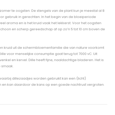
e zomer te oogsten. De stengels van de plant kun je meestal al 8
r gebruik in gerechten. In het begin van de bloeiperiode
eel aroma en is het kruid vaak het lekkerst. Voor het oogsten
t schoon en scherp gereedschap af op zo’n 5 tot 10 cm boven de
een kruid uit de schermbloemenfamilie die van nature voorkomt
Dille voor menselijke consumptie gaat terug tot 7000 vC. Uit
nkel en kervel. Dille heeft fijne, naaldachtige bladeren. Het is
e smaak.
e waarbij dillezaadjes worden gebruikt kan een (licht)
 en kan daardoor de kans op een goede nachtrust vergroten.