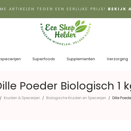
ME ARTIKELEN TEGEN EEN EERLIJKE PRIJS!
BEKIJK
 specerijen
Superfoods
Supplementen
Verzorging
ille Poeder Biologisch 1 
Kruiden & Specerijen
Biologische Kruiden en Specerijen
Dille Poede
/
/
/