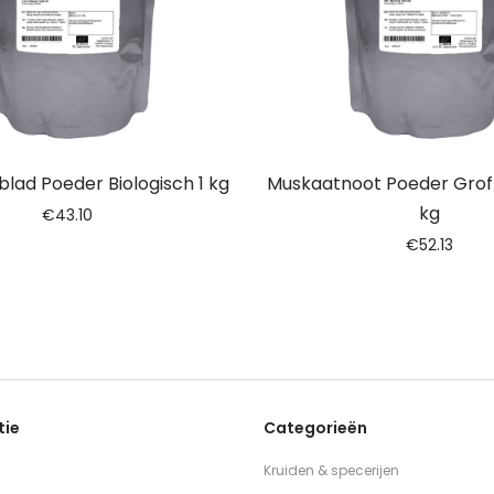
blad Poeder Biologisch 1 kg
Muskaatnoot Poeder Grof B
kg
€
43.10
€
52.13
tie
Categorieën
Kruiden & specerijen