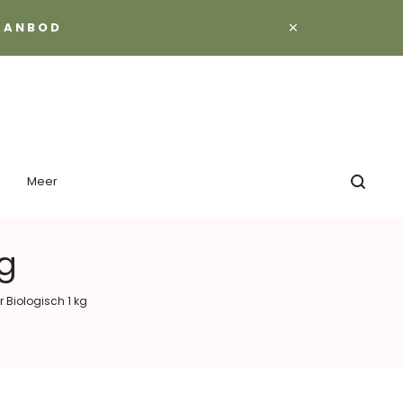
×
 AANBOD
Meer
kg
r Biologisch 1 kg