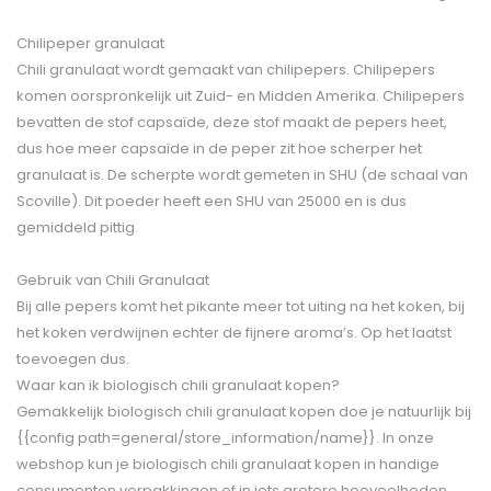
Chilipeper granulaat
Chili granulaat wordt gemaakt van chilipepers. Chilipepers
komen oorspronkelijk uit Zuid- en Midden Amerika. Chilipepers
bevatten de stof capsaïde, deze stof maakt de pepers heet,
dus hoe meer capsaïde in de peper zit hoe scherper het
granulaat is. De scherpte wordt gemeten in SHU (de schaal van
Scoville). Dit poeder heeft een SHU van 25000 en is dus
gemiddeld pittig.
Gebruik van Chili Granulaat
Bij alle pepers komt het pikante meer tot uiting na het koken, bij
het koken verdwijnen echter de fijnere aroma’s. Op het laatst
toevoegen dus.
Waar kan ik biologisch chili granulaat kopen?
Gemakkelijk biologisch chili granulaat kopen doe je natuurlijk bij
{{config path=general/store_information/name}}. In onze
webshop kun je biologisch chili granulaat kopen in handige
consumenten verpakkingen of in iets grotere hoeveelheden