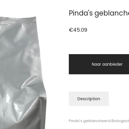
Pinda's geblanche
€
45.09
Naar aanbieder
Description
Pinda's geblancheerd Biologisc