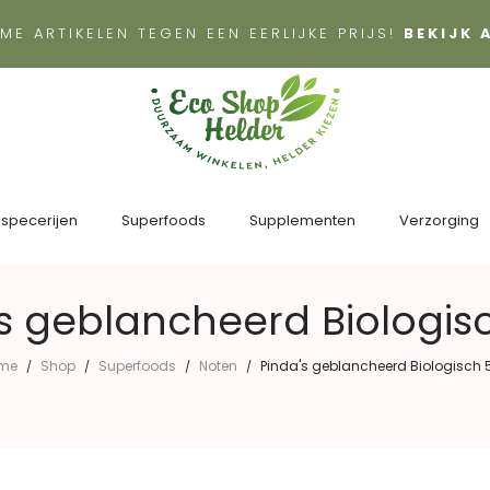
ME ARTIKELEN TEGEN EEN EERLIJKE PRIJS!
BEKIJK
 specerijen
Superfoods
Supplementen
Verzorging
s geblancheerd Biologis
me
Shop
Superfoods
Noten
Pinda's geblancheerd Biologisch 
/
/
/
/