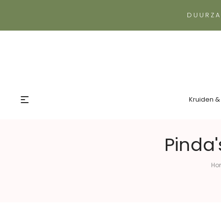
DUURZA
Kruiden &
Pinda'
Ho