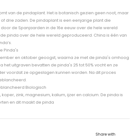
mt van de pindaplant. Het is botanisch gezien geen noot, maar
of drie zaden. De pindaplant is een eenjarige plant die
en door de Spanjaarden in de 16e eeuw over de hele wereld
de pinda over de hele wereld geproduceerd. China is één van
nda’s.
e Pinda's
tember en oktober geoogst, waarna ze met de pinda's omhoog
 het uitgraven bevatten de pinda's 25 tot 50% vocht en ze
der voordat ze opgeslagen kunnen worden. Na dit proces
eblancheerd.
blancheerd Biologisch
s, koper, zink, magnesium, kalium, ijzer en calcium. De pinda is
orten en dit maakt de pinda
Share with