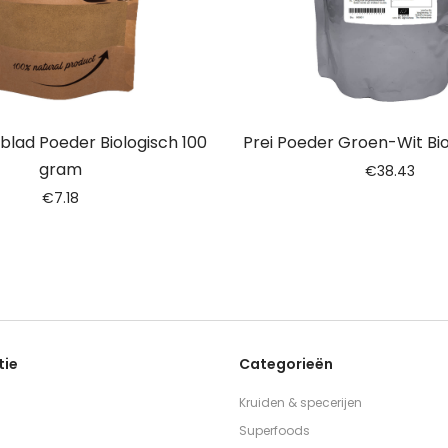
blad Poeder Biologisch 100
Prei Poeder Groen-Wit Bio
gram
€
38.43
€
7.18
tie
Categorieën
Kruiden & specerijen
Superfoods