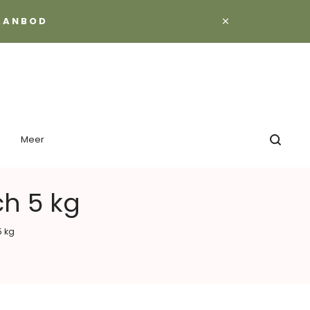
×
 AANBOD
Meer
ch 5 kg
5 kg