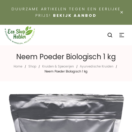
DUURZAME ARTIKELEN TEGEN EEN EERLIJKE
×
PRIJS!
BEKIJK AANBOD
Neem Poeder Biologisch 1 kg
Home
Shop
Kruiden & Specerijen
Ayurvedische Kruiden
/
/
/
/
Neem Poeder Biologisch 1 kg