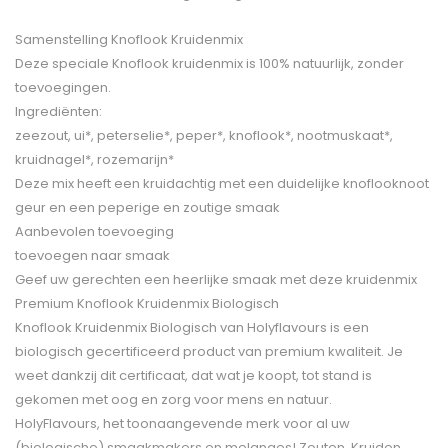
Samenstelling Knoflook Kruidenmix
Deze speciale Knoflook kruidenmix is 100% natuurlijk, zonder
toevoegingen.
Ingrediënten:
zeezout, ui*, peterselie*, peper*, knoflook*, nootmuskaat*,
kruidnagel*, rozemarijn*
Deze mix heeft een kruidachtig met een duidelijke knoflooknoot
geur en een peperige en zoutige smaak
Aanbevolen toevoeging
toevoegen naar smaak
Geef uw gerechten een heerlijke smaak met deze kruidenmix
Premium Knoflook Kruidenmix Biologisch
Knoflook Kruidenmix Biologisch van Holyflavours is een
biologisch gecertificeerd product van premium kwaliteit. Je
weet dankzij dit certificaat, dat wat je koopt, tot stand is
gekomen met oog en zorg voor mens en natuur.
HolyFlavours, het toonaangevende merk voor al uw
(biologische) smaakmakers en melanges! Zouten, Kruiden,