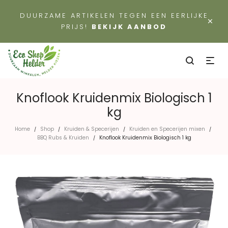
DUURZAME ARTIKELEN TEGEN EEN EERLIJKE
×
PRIJS!
BEKIJK AANBOD
Knoflook Kruidenmix Biologisch 1
kg
Home
Shop
Kruiden & Specerijen
Kruiden en Specerijen mixen
/
/
/
/
BBQ Rubs & Kruiden
Knoflook Kruidenmix Biologisch 1 kg
/