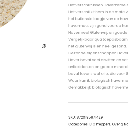
Het verschil tussen Haverzeme
Het verschil zit hem in de mat
het buitenste laagje van de hav
havermout zijn gehalveerde hav
Havermeel Glutenvrij, en goede
Vergelijkbaar qua toepasbaarhe
het glutenvrij is en heel gezond.
Gezonde eigenschappen Haverm
Haver bevat veel eiwitten en ve
antioxidanten en goede minerale
bevat tevens wat olie, die voor
Waar kan ik biologisch haverm
Gemakkelijk biologisch havermee
SKU:
8720195971429
Categories:
BIO Preppers
,
Overig N