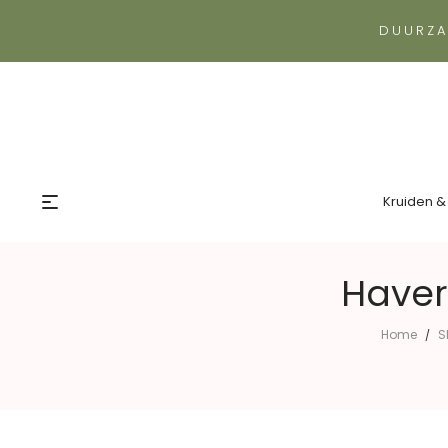
DUURZA
Kruiden &
Haver
Home
S
/