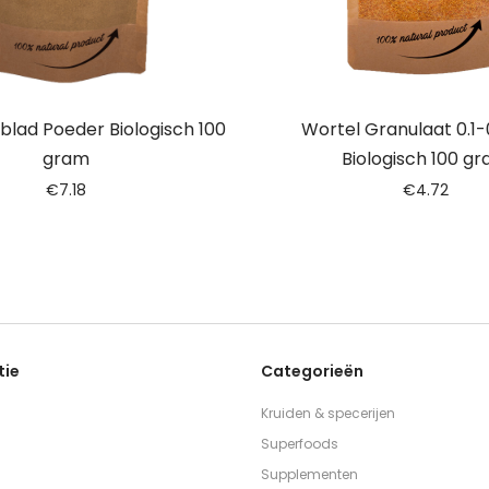
blad Poeder Biologisch 100
Wortel Granulaat 0.1
gram
Biologisch 100 g
€
7.18
€
4.72
tie
Categorieën
Kruiden & specerijen
Superfoods
Supplementen