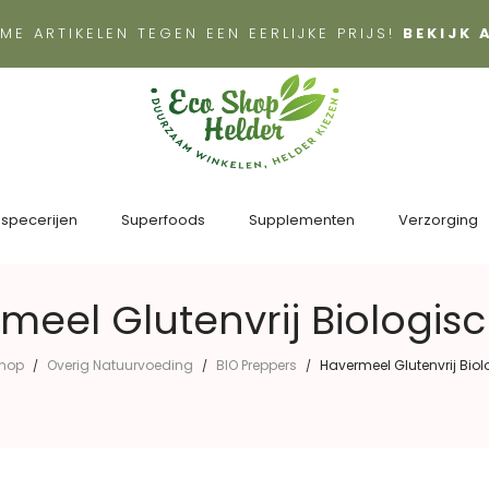
ME ARTIKELEN TEGEN EEN EERLIJKE PRIJS!
BEKIJK
 specerijen
Superfoods
Supplementen
Verzorging
meel Glutenvrij Biologisc
hop
Overig Natuurvoeding
BIO Preppers
Havermeel Glutenvrij Biol
/
/
/