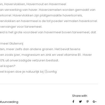
len, Havervlokken, Havermout en Havermeel
e van verwerking van haver. Haverzemelen worden gemaakt van
erkorrel. Havervlokken zijn platgemaakte haverkorrels,
ervlokken en havermeel is de tot poeder vermalen haverkorrel.
 vervanger voor tarwemeel.
id is het grote voordeel van havermeel boven tarwemeel, dat
eel Glutenvrij
tten, meer zelfs dan andere granen. Het bevat tevens
n zoals ijzer, magnesium en zink en veel vitamine B1. Haver
 80% uit onverzadigde vetzuren bestaat.
eel kopen?
l kopen doe je natuurlijk bij {{config
Share with
atuurvoeding