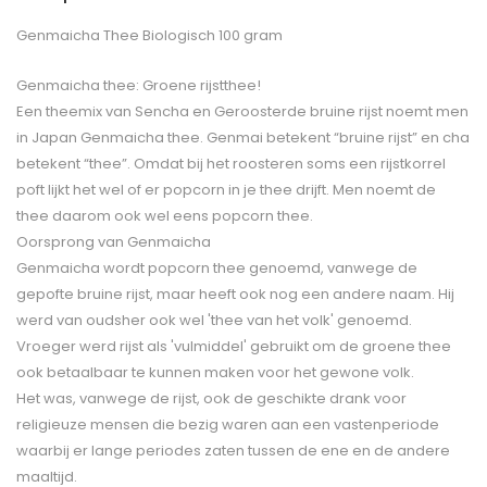
Genmaicha Thee Biologisch 100 gram
Genmaicha thee: Groene rijstthee!
Een theemix van Sencha en Geroosterde bruine rijst noemt men
in Japan Genmaicha thee. Genmai betekent “bruine rijst” en cha
betekent “thee”. Omdat bij het roosteren soms een rijstkorrel
poft lijkt het wel of er popcorn in je thee drijft. Men noemt de
thee daarom ook wel eens popcorn thee.
Oorsprong van Genmaicha
Genmaicha wordt popcorn thee genoemd, vanwege de
gepofte bruine rijst, maar heeft ook nog een andere naam. Hij
werd van oudsher ook wel 'thee van het volk' genoemd.
Vroeger werd rijst als 'vulmiddel' gebruikt om de groene thee
ook betaalbaar te kunnen maken voor het gewone volk.
Het was, vanwege de rijst, ook de geschikte drank voor
religieuze mensen die bezig waren aan een vastenperiode
waarbij er lange periodes zaten tussen de ene en de andere
maaltijd.