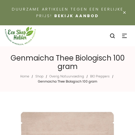
DUURZAME ARTIKELEN TEGEN EEN EERLIJKE
×
PRIJS!
BEKIJK AANBOD
Genmaicha Thee Biologisch 100
gram
Home
Shop
Overig Natuurvoeding
BIO Preppers
/
/
/
/
Genmaicha Thee Biologisch 100 gram