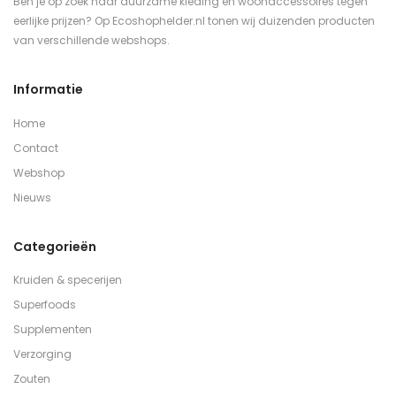
Ben je op zoek naar duurzame kleding en woonaccessoires tegen
eerlijke prijzen? Op Ecoshophelder.nl tonen wij duizenden producten
van verschillende webshops.
Informatie
Home
Contact
Webshop
Nieuws
Categorieën
Kruiden & specerijen
Superfoods
Supplementen
Verzorging
Zouten