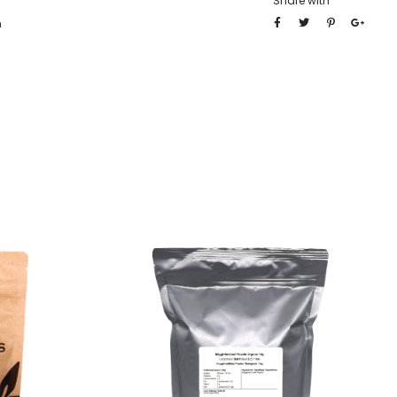
Share with
n