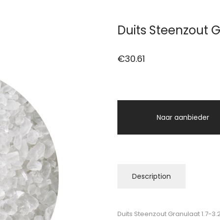
Duits Steenzout 
€
30.61
Naar aanbieder
Description
Duits Steenzout Granulaat 1.7-3