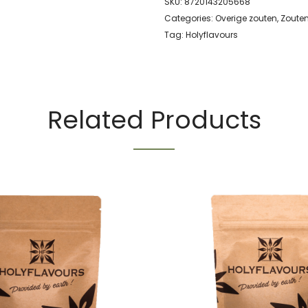
SKU:
8720143205668
Categories:
Overige zouten
,
Zoute
Tag:
Holyflavours
Related Products