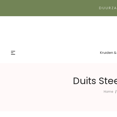
DUURZA
Kruiden &
Duits Ste
Home
/