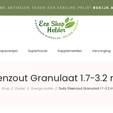
ME ARTIKELEN TEGEN EEN EERLIJKE PRIJS!
BEKIJK
 specerijen
Superfoods
Supplementen
Verzorging
enzout Granulaat 1.7-3.
Shop
Zouten
Overige zouten
Duits Steenzout Granulaat 1.7-3.2
/
/
/