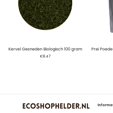
Kervel Gesneden Biologisch 100 gram
Prei Poede
€
8.47
Informa