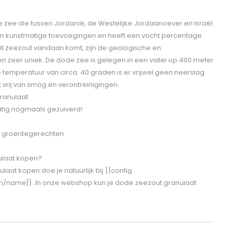
e zee die tussen Jordanië, de Westelijke Jordaanoever en Israël
een kunstmatige toevoegingen en heeft een vocht percentage
it zeezout vandaan komt, zijn de geologische en
 zeer uniek. De dode zee is gelegen in een vallei op 400 meter
temperatuur van circa. 40 graden is er vrijwel geen neerslag
t vrij van smog en verontreinigingen.
ranulaat
atig nogmaals gezuiverd!
 en groentegerechten
ulaat kopen?
aat kopen doe je natuurlijk bij {{config
n/name}}. In onze webshop kun je dode zeezout granulaat