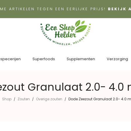
ME ARTIKELEN TEGEN EEN EERLIJKE PRIJS!
BEKIJK
 specerijen
Superfoods
Supplementen
Verzorging
zout Granulaat 2.0- 4.0
Shop
Zouten
Overige zouten
Dode Zeezout Granulaat 2.0- 4.0 
/
/
/