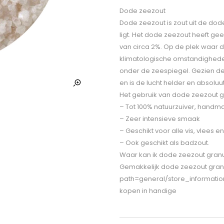
Dode zeezout
Dode zeezout is zout uit de dod
ligt. Het dode zeezout heeft g
van circa 2%. Op de plek waar d
klimatologische omstandigheden
onder de zeespiegel. Gezien de 
en is de lucht helder en absoluu
Het gebruik van dode zeezout g
– Tot 100% natuurzuiver, handm
– Zeer intensieve smaak
– Geschikt voor alle vis, vlees
– Ook geschikt als badzout.
Waar kan ik dode zeezout gran
Gemakkelijk dode zeezout granul
path=general/store_informatio
kopen in handige