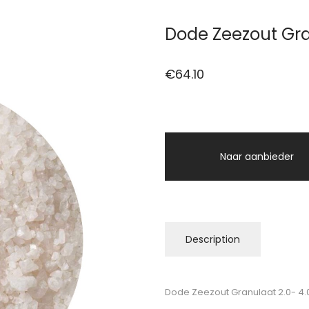
Dode Zeezout Gra
€
64.10
Naar aanbieder
Description
Dode Zeezout Granulaat 2.0- 4