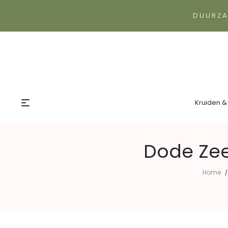
DUURZA
Kruiden &
Dode Zee
Home
/