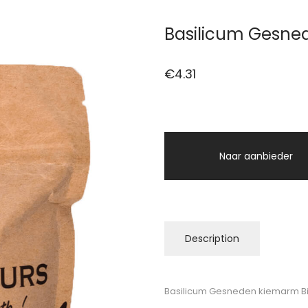
Basilicum Gesne
€
4.31
Naar aanbieder
Description
Basilicum Gesneden kiemarm Bi