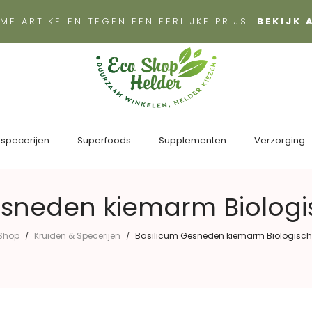
ME ARTIKELEN TEGEN EEN EERLIJKE PRIJS!
BEKIJK
 specerijen
Superfoods
Supplementen
Verzorging
esneden kiemarm Biologi
Shop
Kruiden & Specerijen
Basilicum Gesneden kiemarm Biologisch
/
/