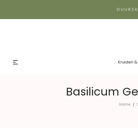
DUURZA
Kruiden &
Basilicum G
Home
/