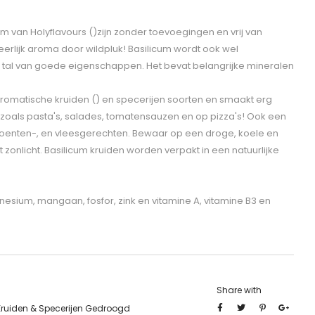
 van Holyflavours ()zijn zonder toevoegingen en vrij van
heerlijk aroma door wildpluk! Basilicum wordt ook wel
tal van goede eigenschappen. Het bevat belangrijke mineralen
aromatische kruiden () en specerijen soorten en smaakt erg
 zoals pasta's, salades, tomatensauzen en op pizza's! Ook een
oenten-, en vleesgerechten. Bewaar op een droge, koele en
 zonlicht. Basilicum kruiden worden verpakt in een natuurlijke
gnesium, mangaan, fosfor, zink en vitamine A, vitamine B3 en
Share with
Kruiden & Specerijen Gedroogd