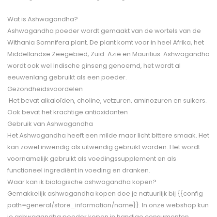
Wat is Ashwagandha?
Ashwagandha poeder wordt gemaakt van de wortels van de
Withania Somnifera plant. De plant komt voor in heel Afrika, het
Middellandse Zeegebied, Zuid-Azië en Mauritius. Ashwagandha
wordt ook wel Indische ginseng genoemd, het wordt al
eeuwenlang gebruikt als een poeder.
Gezondheidsvoordelen
Het bevat alkaloïden, choline, vetzuren, aminozuren en suikers.
Ook bevat het krachtige antioxidanten
Gebruik van Ashwagandha
Het Ashwagandha heeft een milde maar licht bittere smaak. Het
kan zowel inwendig als uitwendig gebruikt worden. Het wordt
voornamelijk gebruikt als voedingssupplement en als
functioneel ingrediënt in voeding en dranken.
Waar kan ik biologische ashwagandha kopen?
Gemakkelijk ashwagandha kopen doe je natuurlijk bij {{config
path=general/store_information/name}}. In onze webshop kun
je ashwagandha poeder kopen in handige consumenten