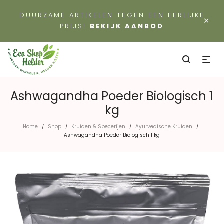
DUURZAME ARTIKELEN TEGEN EEN EERLIJKE
×
PRIJS!
BEKIJK AANBOD
Ashwagandha Poeder Biologisch 1
kg
Home
Shop
Kruiden & Specerijen
Ayurvedische Kruiden
/
/
/
/
Ashwagandha Poeder Biologisch 1 kg