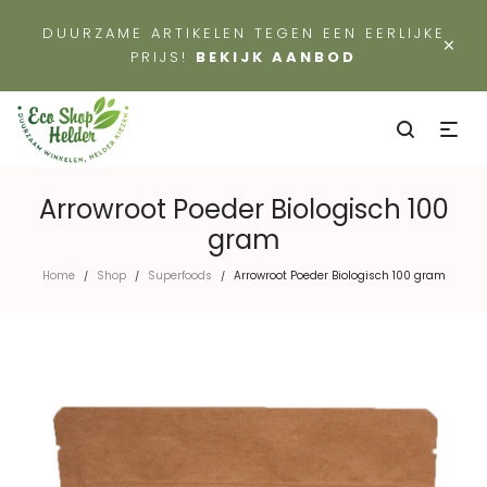
DUURZAME ARTIKELEN TEGEN EEN EERLIJKE
×
PRIJS!
BEKIJK AANBOD
Arrowroot Poeder Biologisch 100
gram
Home
Shop
Superfoods
Arrowroot Poeder Biologisch 100 gram
/
/
/