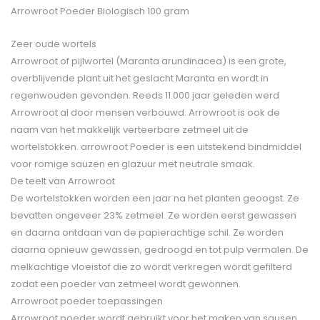
Arrowroot Poeder Biologisch 100 gram
Zeer oude wortels
Arrowroot of pijlwortel (Maranta arundinacea) is een grote,
overblijvende plant uit het geslacht Maranta en wordt in
regenwouden gevonden. Reeds 11.000 jaar geleden werd
Arrowroot al door mensen verbouwd. Arrowroot is ook de
naam van het makkelijk verteerbare zetmeel uit de
wortelstokken. arrowroot Poeder is een uitstekend bindmiddel
voor romige sauzen en glazuur met neutrale smaak.
De teelt van Arrowroot
De wortelstokken worden een jaar na het planten geoogst. Ze
bevatten ongeveer 23% zetmeel. Ze worden eerst gewassen
en daarna ontdaan van de papierachtige schil. Ze worden
daarna opnieuw gewassen, gedroogd en tot pulp vermalen. De
melkachtige vloeistof die zo wordt verkregen wordt gefilterd
zodat een poeder van zetmeel wordt gewonnen.
Arrowroot poeder toepassingen
Arrowroot poeder wordt gebruikt voor het maken van sausen.