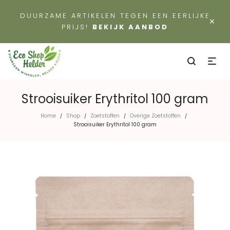
DUURZAME ARTIKELEN TEGEN EEN EERLIJKE
×
PRIJS!
BEKIJK AANBOD
Strooisuiker Erythritol 100 gram
Home
Shop
Zoetstoffen
Overige Zoetstoffen
/
/
/
/
Strooisuiker Erythritol 100 gram