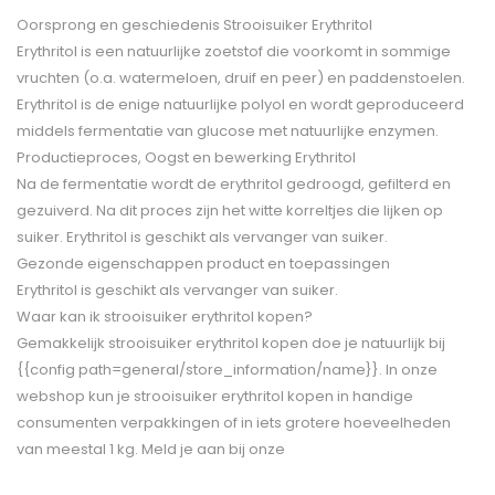
Oorsprong en geschiedenis Strooisuiker Erythritol
Erythritol is een natuurlijke zoetstof die voorkomt in sommige
vruchten (o.a. watermeloen, druif en peer) en paddenstoelen.
Erythritol is de enige natuurlijke polyol en wordt geproduceerd
middels fermentatie van glucose met natuurlijke enzymen.
Productieproces, Oogst en bewerking Erythritol
Na de fermentatie wordt de erythritol gedroogd, gefilterd en
gezuiverd. Na dit proces zijn het witte korreltjes die lijken op
suiker. Erythritol is geschikt als vervanger van suiker.
Gezonde eigenschappen product en toepassingen
Erythritol is geschikt als vervanger van suiker.
Waar kan ik strooisuiker erythritol kopen?
Gemakkelijk strooisuiker erythritol kopen doe je natuurlijk bij
{{config path=general/store_information/name}}. In onze
webshop kun je strooisuiker erythritol kopen in handige
consumenten verpakkingen of in iets grotere hoeveelheden
van meestal 1 kg. Meld je aan bij onze