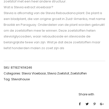
zoetstof met een heel andere structuur.
Wat is Stevia extract vloeibaar?
Stevia is afkomstig van de Stevia Rebaudiana plant. De plant is
een bladplant, die van origine groeit in Zuid-Amerika, met name
Brazilië en Paraguay. Onderdelen van de plant worden gebruikt
om de zoetstoffen mee te winnen. Deze zoetstoffen heten
steviolglycosdien, waar rebaudioside en stevioside de
belangrijkste twee van zijn. Wist je dat deze zoetstoffen maar
liefst honderden malen zo zoet zijn als
SKU:
8719274114246
Categories:
Stevia Vloeibaar
,
Stevia Zoetstof
,
Zoetstoffen
Tag:
Steviahouse
Share with