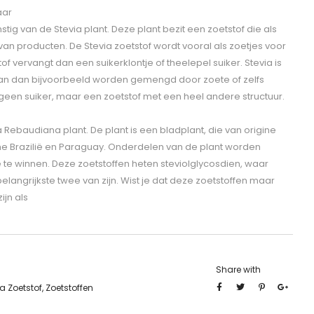
aar
stig van de Stevia plant. Deze plant bezit een zoetstof die als
van producten. De Stevia zoetstof wordt vooral als zoetjes voor
tof vervangt dan een suikerklontje of theelepel suiker. Stevia is
 kan dan bijvoorbeeld worden gemengd door zoete of zelfs
 geen suiker, maar een zoetstof met een heel andere structuur.
a Rebaudiana plant. De plant is een bladplant, die van origine
me Brazilië en Paraguay. Onderdelen van de plant worden
te winnen. Deze zoetstoffen heten steviolglycosdien, waar
elangrijkste twee van zijn. Wist je dat deze zoetstoffen maar
ijn als
Share with
a Zoetstof
,
Zoetstoffen