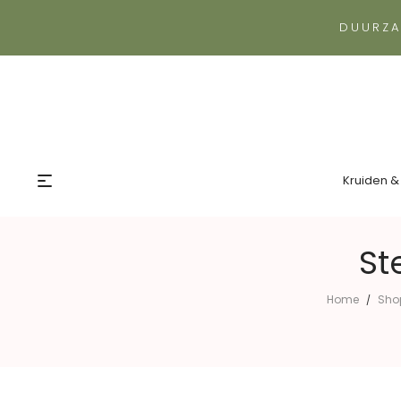
DUURZA
Kruiden &
St
Home
Sho
/