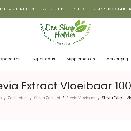
ME ARTIKELEN TEGEN EEN EERLIJKE PRIJS!
BEKIJK
 specerijen
Superfoods
Supplementen
Verzorging
evia Extract Vloeibaar 10
p
Zoetstoffen
Stevia Zoetstof
Stevia Vloeibaar
Stevia Extract V
/
/
/
/