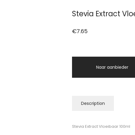
Stevia Extract Vl
€
7.65
Naar aanbieder
Description
Stevia Extract Vloeibaar 100ml