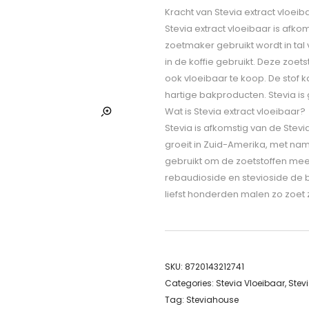
Kracht van Stevia extract vloeib
Stevia extract vloeibaar is afkom
zoetmaker gebruikt wordt in tal 
in de koffie gebruikt. Deze zoets
ook vloeibaar te koop. De stof
hartige bakproducten. Stevia is
Wat is Stevia extract vloeibaar?
Stevia is afkomstig van de Stevi
groeit in Zuid-Amerika, met na
gebruikt om de zoetstoffen mee 
rebaudioside en stevioside de b
liefst honderden malen zo zoet z
SKU:
8720143212741
Categories:
Stevia Vloeibaar
,
Stevi
Tag:
Steviahouse