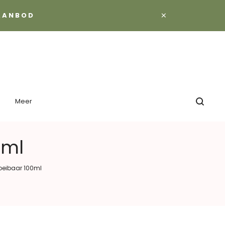
×
 AANBOD
Meer
0ml
loeibaar 100ml