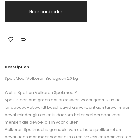
Naar aanbieder
Description
Spelt Meel Volkoren Biologisch 20 kg
Wat is Spelt en Volkoren Speltmeel?
Spelt is een oud graan dat al eeuwen wordt gebruikt in de
landbouw. Het wordt beschouwd als verwant aan tarwe, maar
bevat minder gluten en is daarom beter verteerbaar voor
mensen die gevoelig zijn voor gluten.
Volkoren Speltmeel is gemaakt van de hele speltkorrel en
bevat daardoor meer voedingsstoffen, vezels en koolhydraten