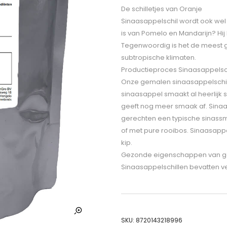
De schilletjes van Oranje
Sinaasappelschil wordt ook wel 
is van Pomelo en Mandarijn? Hij 
Tegenwoordig is het de meest gec
subtropische klimaten.
Productieproces Sinaasappelsch
Onze gemalen sinaasappelschill
sinaasappel smaakt al heerlijk
geeft nog meer smaak af. Sinaas
gerechten een typische sinassm
of met pure rooibos. Sinaasappel
kip.
Gezonde eigenschappen van ge
Sinaasappelschillen bevatten ve
SKU:
8720143218996