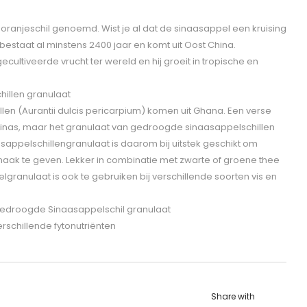
oranjeschil genoemd. Wist je al dat de sinaasappel een kruising
bestaat al minstens 2400 jaar en komt uit Oost China.
ultiveerde vrucht ter wereld en hij groeit in tropische en
illen granulaat
en (Aurantii dulcis pericarpium) komen uit Ghana. Een verse
 sinas, maar het granulaat van gedroogde sinaasappelschillen
appelschillengranulaat is daarom bij uitstek geschikt om
aak te geven. Lekker in combinatie met zwarte of groene thee
granulaat is ook te gebruiken bij verschillende soorten vis en
droogde Sinaasappelschil granulaat
rschillende fytonutriënten
Share with