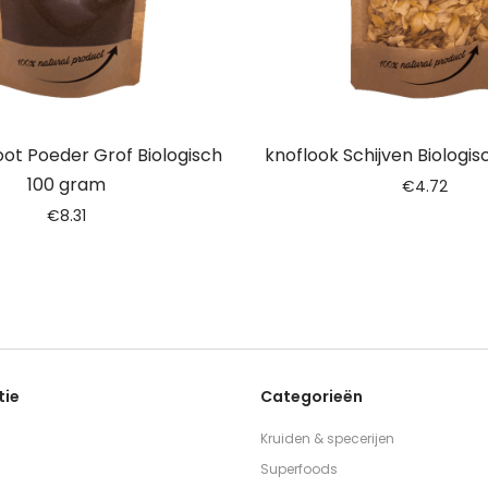
ot Poeder Grof Biologisch
knoflook Schijven Biologi
100 gram
€
4.72
€
8.31
tie
Categorieën
Kruiden & specerijen
Superfoods