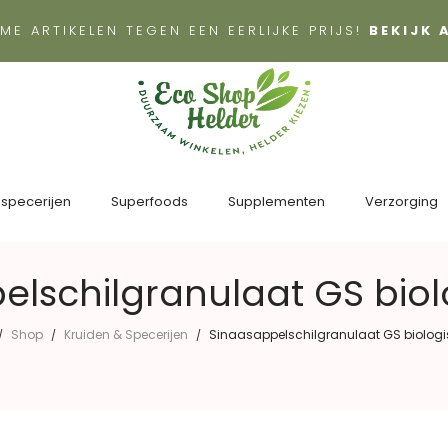
ME ARTIKELEN TEGEN EEN EERLIJKE PRIJS!
BEKIJK
 specerijen
Superfoods
Supplementen
Verzorging
lschilgranulaat GS biol
Shop
Kruiden & Specerijen
Sinaasappelschilgranulaat GS biologi
/
/
/