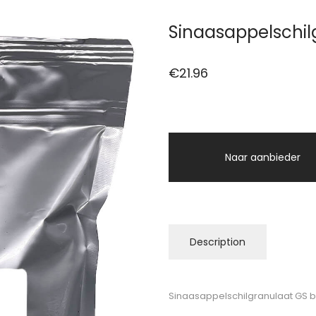
Sinaasappelschilg
€
21.96
Naar aanbieder
Description
Sinaasappelschilgranulaat GS bi