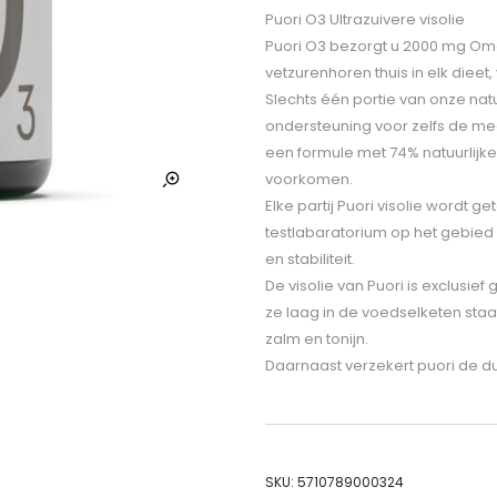
Puori O3 Ultrazuivere visolie
Puori O3 bezorgt u 2000 mg Om
vetzurenhoren thuis in elk diee
Slechts één portie van onze natu
ondersteuning voor zelfs de me
een formule met 74% natuurlijke 
voorkomen.
Elke partij Puori visolie wordt 
testlabaratorium op het gebied v
en stabiliteit.
De visolie van Puori is exclusie
ze laag in de voedselketen staa
zalm en tonijn.
Daarnaast verzekert puori de d
SKU:
5710789000324