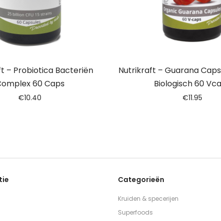
ft – Probiotica Bacteriën
Nutrikraft – Guarana Cap
omplex 60 Caps
Biologisch 60 Vc
€
10.40
€
11.95
tie
Categorieën
Kruiden & specerijen
Superfoods