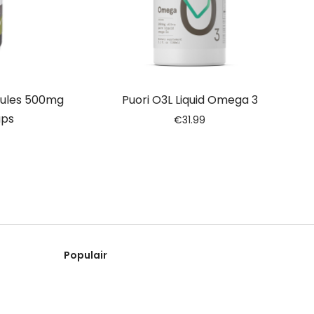
sules 500mg
Puori O3L Liquid Omega 3
aps
€
31.99
Populair