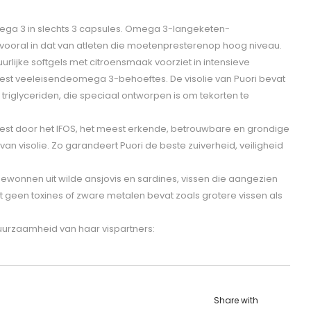
ega 3 in slechts 3 capsules. Omega 3-langeketen-
t, vooral in dat van atleten die moetenpresterenop hoog niveau.
urlijke softgels met citroensmaak voorziet in intensieve
est veeleisendeomega 3-behoeftes. De visolie van Puori bevat
triglyceriden, die speciaal ontworpen is om tekorten te
getest door het IFOS, het meest erkende, betrouwbare en grondige
an visolie. Zo garandeert Puori de beste zuiverheid, veiligheid
f gewonnen uit wilde ansjovis en sardines, vissen die aangezien
t geen toxines of zware metalen bevat zoals grotere vissen als
uurzaamheid van haar vispartners:
Share with