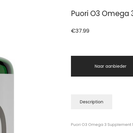
Puori O3 Omega 
€
37.99
Naar aanbieder
Description
Puori O3 Omega 3 Supplement 