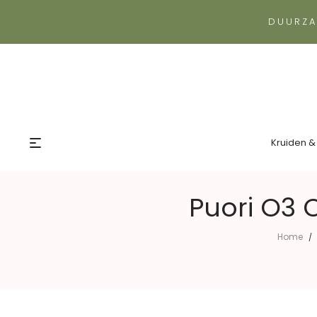
DUURZA
Kruiden &
Puori O3
Home
/