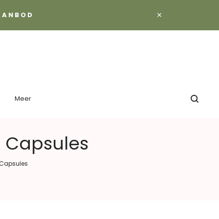
×
 AANBOD
Meer
 Capsules
 Capsules