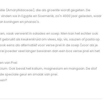
amilie (Amaryllidaceae), die als groente wordt gegeten. De
 vinden we in Egypte en Soemerië, zo'n 4000 jaar geleden, waar
van koningen en pharao's.
en, vaak verwerkt in salades en soep. Men kan het echter ook
 gebruikt als keukenkruid om vlees, kip, vis, sauzen of pasta op
k eens als alternatief voor verse prei in de soep (voor als je
t prei poeder veel langer bewaren dan een bos verse prei en het
n van Prei:
Calcium. Ook bevat het kalium, magnesium en mangaan. De stof
r de speciale geur en smaak van prei.
open?