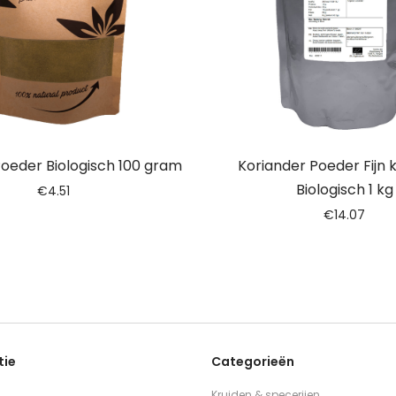
Poeder Biologisch 100 gram
Koriander Poeder Fijn
Biologisch 1 kg
€
4.51
€
14.07
tie
Categorieën
Kruiden & specerijen