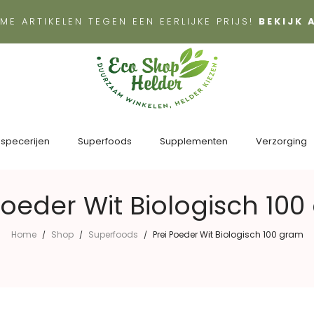
ME ARTIKELEN TEGEN EEN EERLIJKE PRIJS!
BEKIJK
 specerijen
Superfoods
Supplementen
Verzorging
Poeder Wit Biologisch 10
Home
Shop
Superfoods
Prei Poeder Wit Biologisch 100 gram
/
/
/