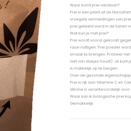
Waar komt prei vandaan?
Prei is een plant uit de Narcisf
vroegste vermeldingen van prei
prei geteeld werd in de tuinen 
Wat kun je met prei?
Prei wordt vooral gekookt geget
rauw nuttigen. Prei poeder wordt
smaak te brengen. Probeer het oo
niet van stukjes houdt). Je kun
is makkelijk op te bergen.
Over de gezonde eigenschappe
Prei is rijk aan Vitamine C en 
allicine is verantwoordelijk voo
Waar kan ik biologische prei k
Gemakkelijk