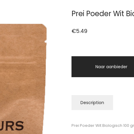
Prei Poeder Wit B
€
5.49
Naar aanbieder
Description
Prei Poeder Wit Biologisch 100 