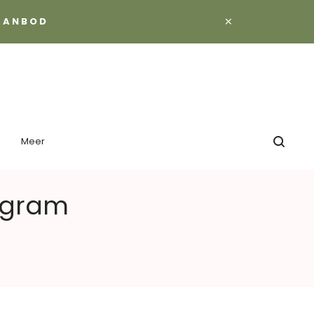
×
 AANBOD
Meer
0 gram