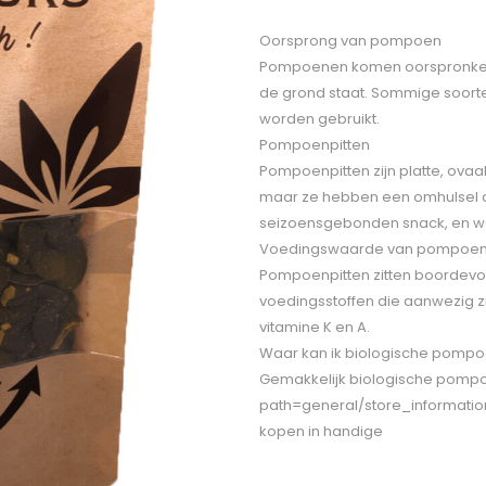
Oorsprong van pompoen
Pompoenen komen oorspronkelijk
de grond staat. Sommige soorte
worden gebruikt.
Pompoenpitten
Pompoenpitten zijn platte, ova
maar ze hebben een omhulsel da
seizoensgebonden snack, en we
Voedingswaarde van pompoen
Pompoenpitten zitten boordevol
voedingsstoffen die aanwezig zijn
vitamine K en A.
Waar kan ik biologische pompo
Gemakkelijk biologische pompoen
path=general/store_informatio
kopen in handige