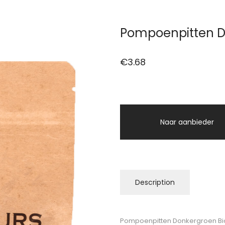
Pompoenpitten D
€
3.68
Naar aanbieder
Description
Pompoenpitten Donkergroen Bio