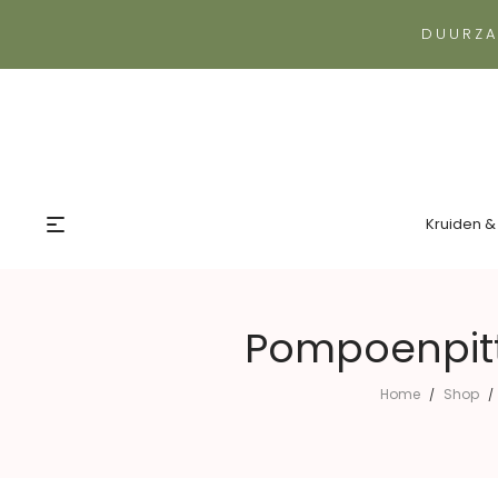
DUURZA
Kruiden &
Pompoenpitt
Home
Shop
/
/