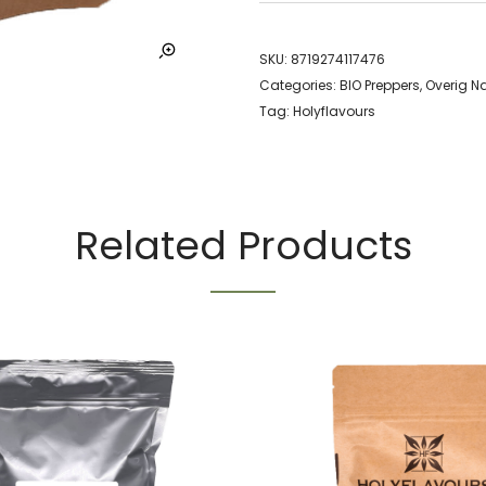
SKU:
8719274117476
Categories:
BIO Preppers
,
Overig N
Tag:
Holyflavours
Related Products