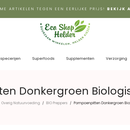
ME ARTIKELEN TEGEN EEN EERLIJKE PRIJS!
BEKIJK
 specerijen
Superfoods
Supplementen
Verzorging
en Donkergroen Biologi
Overig Natuurvoeding
BIO Preppers
Pompoenpitten Donkergroen Bio
/
/