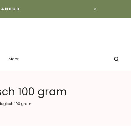
×
 AANBOD
Meer
sch 100 gram
logisch 100 gram