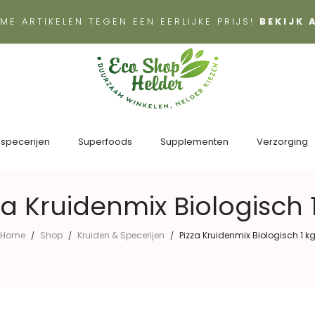
ME ARTIKELEN TEGEN EEN EERLIJKE PRIJS!
BEKIJK
 specerijen
Superfoods
Supplementen
Verzorging
za Kruidenmix Biologisch 
Home
Shop
Kruiden & Specerijen
Pizza Kruidenmix Biologisch 1 k
/
/
/