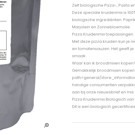
Zelf biologische Pizza-, Pasta
Deze speciale kruidenmix is 100
biologische ingrediënten: Paprik
Marjolein en Zonnebloemolie.
Pizza Kruidenmix toepassingen
Met deze pizza kruiden kun je 
en tomatensauzen. Het geeft je
smaak.
Waar kan ik broodmixen kopen
Gemakkelijk broodmixen kopen do
path=general/store_informatio
handige consumenten verpakking
aan bij onze nieuwsbrief en m
Pizza Kruidenmix Biologisch van
Dit is een biologisch gecertific