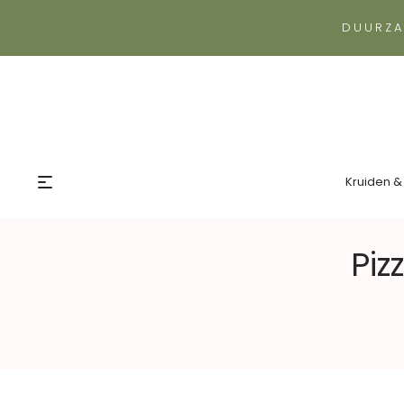
DUURZA
Kruiden &
Piz