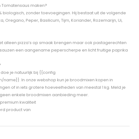
 en Tomatensaus maken?
% biologisch, zonder toevoegingen. Hij bestaat uit de volgende
a, Oregano, Peper, Basilicum, Tijm, Koriander, Rozemarijn, Ui,
niet alleen pizza’s op smaak brengen maar ook pastagerechten
 sauzen een aangename peperscherpe en licht fruitige paprika
?
e je natuurlijk bij {{config
n/name}}. In onze webshop kun je broodmixen kopen in
en of in iets grotere hoeveelheden van meestal 1 kg. Meld je
is geen enkele broodmixen aanbieding meer.
 premium kwaliteit
eerd product van