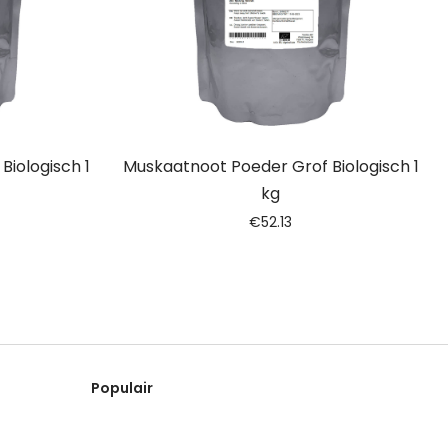
iologisch 1
Muskaatnoot Poeder Grof Biologisch 1
kg
€
52.13
Populair