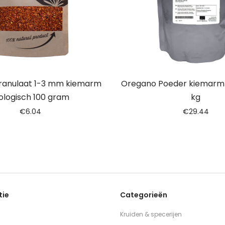
ranulaat 1-3 mm kiemarm
Oregano Poeder kiemarm B
ologisch 100 gram
kg
€
6.04
€
29.44
tie
Categorieën
Kruiden & specerijen