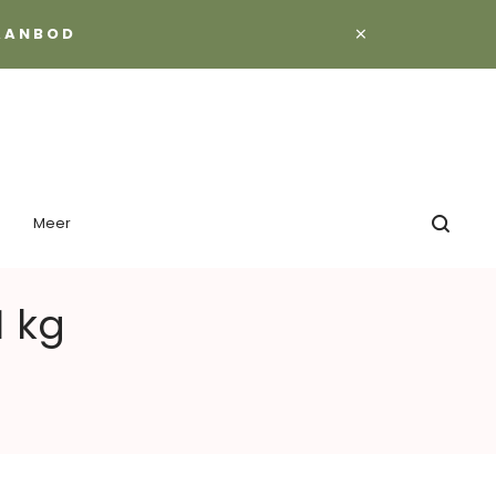
×
 AANBOD
Meer
1 kg
g