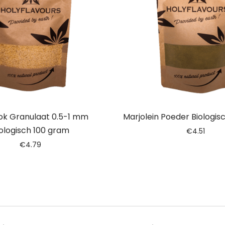
ok Granulaat 0.5-1 mm
Marjolein Poeder Biologis
ologisch 100 gram
€
4.51
€
4.79