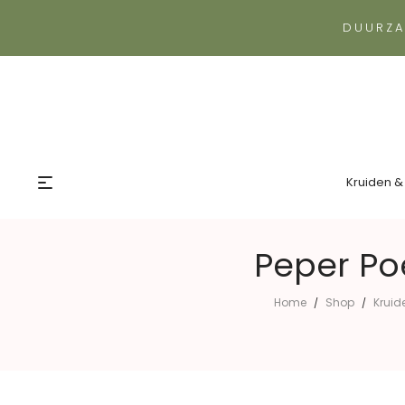
DUURZA
Kruiden &
Peper Po
Home
Shop
Kruid
/
/