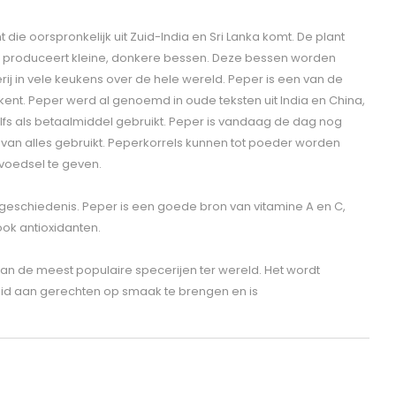
 die oorspronkelijk uit Zuid-India en Sri Lanka komt. De plant
 en produceert kleine, donkere bessen. Deze bessen worden
ij in vele keukens over de hele wereld. Peper is een van de
ent. Peper werd al genoemd in oude teksten uit India en China,
lfs als betaalmiddel gebruikt. Peper is vandaag de dag nog
n van alles gebruikt. Peperkorrels kunnen tot poeder worden
voedsel te geven.
geschiedenis. Peper is een goede bron van vitamine A en C,
ok antioxidanten.
n de meest populaire specerijen ter wereld. Het wordt
id aan gerechten op smaak te brengen en is