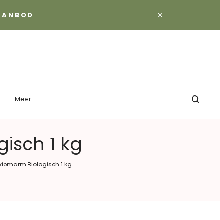
×
 AANBOD
Meer
isch 1 kg
 kiemarm Biologisch 1 kg