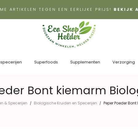
ME ARTIKELEN TEGEN EEN EERLIJKE PRIJS!
BEKIJK
 specerijen
Superfoods
Supplementen
Verzorging
eder Bont kiemarm Biolog
en & Specerijen
Biologische Kruiden en Specerijen
Peper Poeder Bont
/
/