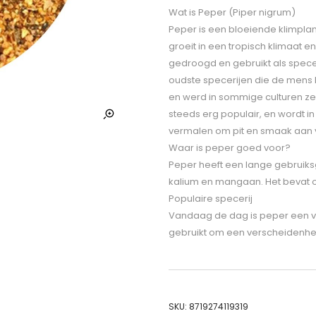
Wat is Peper (Piper nigrum)
Peper is een bloeiende klimplant
groeit in een tropisch klimaat
gedroogd en gebruikt als specer
oudste specerijen die de mens k
en werd in sommige culturen ze
steeds erg populair, en wordt i
vermalen om pit en smaak aan 
Waar is peper goed voor?
Peper heeft een lange gebruiks
kalium en mangaan. Het bevat o
Populaire specerij
Vandaag de dag is peper een va
gebruikt om een verscheidenhe
SKU:
8719274119319