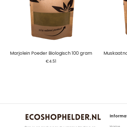
Marjolein Poeder Biologisch 100 gram
Muskaatno
€
4.51
Informa
Home