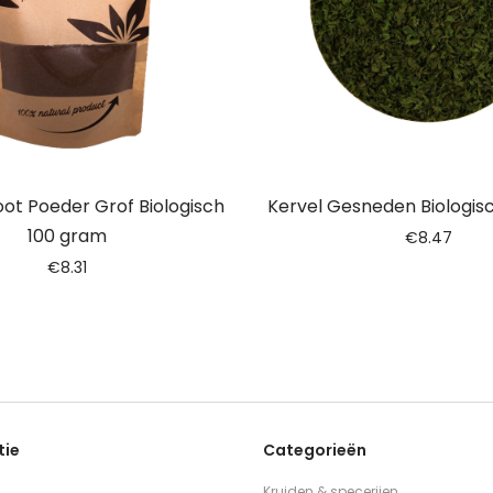
ot Poeder Grof Biologisch
Kervel Gesneden Biologis
100 gram
€
8.47
€
8.31
tie
Categorieën
Kruiden & specerijen