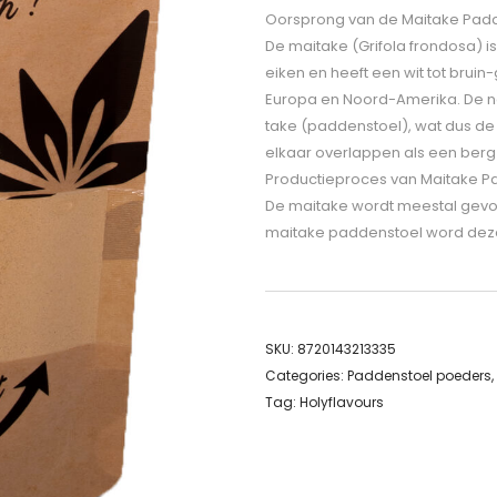
Oorsprong van de Maitake Pad
De maitake (Grifola frondosa) i
eiken en heeft een wit tot bruin
Europa en Noord-Amerika. De 
take (paddenstoel), wat dus d
elkaar overlappen als een berg 
Productieproces van Maitake P
De maitake wordt meestal gevon
maitake paddenstoel word dez
SKU:
8720143213335
Categories:
Paddenstoel poeders
,
Tag:
Holyflavours