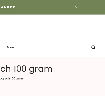
×
 AANBOD
Meer
sch 100 gram
logisch 100 gram