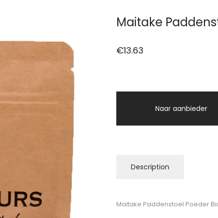
Maitake Paddenst
€
13.63
Naar aanbieder
Description
Maitake Paddenstoel Poeder Bi