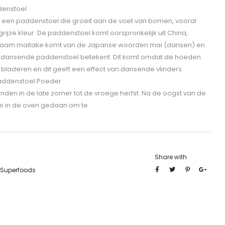
denstoel
s een paddenstoel die groeit aan de voet van bomen, vooral
-grijze kleur. De paddenstoel komt oorspronkelijk uit China,
naam maitake komt van de Japanse woorden mai (dansen) en
e dansende paddenstoel betekent. Dit komt omdat de hoeden
bladeren en dit geeft een effect van dansende vlinders.
addenstoel Poeder
den in de late zomer tot de vroege herfst. Na de oogst van de
e in de oven gedaan om te
Share with
Superfoods