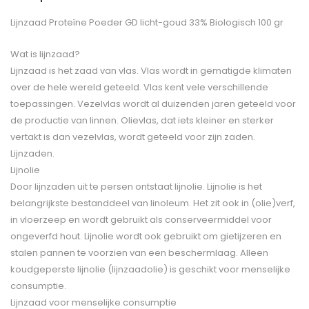
Lijnzaad Proteïne Poeder GD licht-goud 33% Biologisch 100 gr
Wat is lijnzaad?
Lijnzaad is het zaad van vlas. Vlas wordt in gematigde klimaten
over de hele wereld geteeld. Vlas kent vele verschillende
toepassingen. Vezelvlas wordt al duizenden jaren geteeld voor
de productie van linnen. Olievlas, dat iets kleiner en sterker
vertakt is dan vezelvlas, wordt geteeld voor zijn zaden.
Lijnzaden.
Lijnolie
Door lijnzaden uit te persen ontstaat lijnolie. Lijnolie is het
belangrijkste bestanddeel van linoleum. Het zit ook in (olie)verf,
in vloerzeep en wordt gebruikt als conserveermiddel voor
ongeverfd hout. Lijnolie wordt ook gebruikt om gietijzeren en
stalen pannen te voorzien van een beschermlaag. Alleen
koudgeperste lijnolie (lijnzaadolie) is geschikt voor menselijke
consumptie.
Lijnzaad voor menselijke consumptie