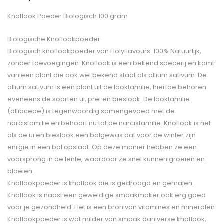
Knoflook Poeder Biologisch 100 gram
Biologische Knoflookpoeder
Biologisch knoflookpoeder van Holyflavours. 100% Natuurlijk,
zonder toevoegingen. Knoflook is een bekend specerij en komt
van een plant die ook wel bekend staat als allium sativum. De
allium sativum is een plant uit de lookfamilie, hiertoe behoren
eveneens de soorten ui, prei en bieslook. De lookfamilie
(alliaceae) is tegenwoordig samengevoed met de
narcisfamilie en behoort nu tot de narcisfamilie. Knoflook is net
als de ui en bieslook een bolgewas dat voor de winter zijn
enrgie in een bol opslaat. Op deze manier hebben ze een
voorsprong in de lente, waardoor ze snel kunnen groeien en
bloeien.
Knoflookpoeder is knoflook die is gedroogd en gemalen.
Knoflook is naast een geweldige smaakmaker ook erg goed
voor je gezondheid. Het is een bron van vitamines en mineralen.
Knoflookpoeder is wat milder van smaak dan verse knoflook,