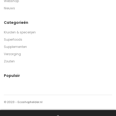
Webshop
Nieuws
Categorieën
Kruiden & specerijen
Superfoods
Supplementen
Verzorging
Zouten
Populair
© 2023 - Ecoshophelder.nl