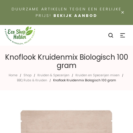
DUURZAME ARTIKELEN TEGEN EEN EERLIJKE
×
PRIJS!
BEKIJK AANBOD
Knoflook Kruidenmix Biologisch 100
gram
Home
Shop
Kruiden & Specerijen
Kruiden en Specerijen mixen
/
/
/
/
BBQ Rubs & Kruiden
Knoflook Kruidenmix Biologisch 100 gram
/