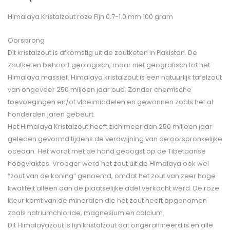
Himalaya Kristalzout roze Fijn 0.7-1.0 mm 100 gram
Oorsprong
Dit kristalzout is afkomstig uit de zoutketen in Pakistan. De
zoutketen behoort geologisch, maar niet geografisch tot het
Himalaya massief. Himalaya kristalzout is een natuurlijk tafelzout
van ongeveer 250 miljoen jaar oud. Zonder chemische
toevoegingen en/of vloeimiddelen en gewonnen zoals het al
honderden jaren gebeurt.
Het Himalaya Kristalzout heeft zich meer dan 250 miljoen jaar
geleden gevormd tijdens de verdwijning van de oorspronkelijke
oceaan. Het wordt met de hand geoogst op de Tibetaanse
hoogvlaktes. Vroeger werd het zout uit de Himalaya ook wel
“zout van de koning” genoemd, omdat het zout van zeer hoge
kwaliteit alleen aan de plaatselijke adel verkocht werd. De roze
kleur komt van de mineralen die het zout heeft opgenomen
zoals natriumchloride, magnesium en calcium.
Dit Himalayazout is fijn kristalzout dat ongeraffineerd is en alle