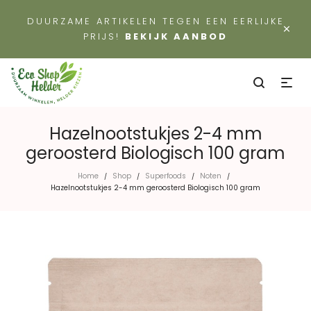
DUURZAME ARTIKELEN TEGEN EEN EERLIJKE
×
PRIJS!
BEKIJK AANBOD
Hazelnootstukjes 2-4 mm
geroosterd Biologisch 100 gram
Home
Shop
Superfoods
Noten
/
/
/
/
Hazelnootstukjes 2-4 mm geroosterd Biologisch 100 gram