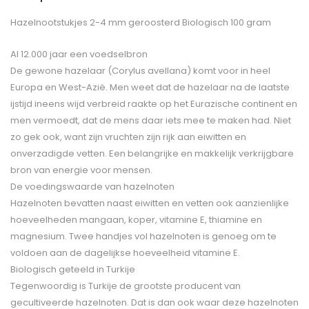
Hazelnootstukjes 2-4 mm geroosterd Biologisch 100 gram
Al 12.000 jaar een voedselbron
De gewone hazelaar (Corylus avellana) komt voor in heel
Europa en West-Azië. Men weet dat de hazelaar na de laatste
ijstijd ineens wijd verbreid raakte op het Eurazische continent en
men vermoedt, dat de mens daar iets mee te maken had. Niet
zo gek ook, want zijn vruchten zijn rijk aan eiwitten en
onverzadigde vetten. Een belangrijke en makkelijk verkrijgbare
bron van energie voor mensen.
De voedingswaarde van hazelnoten
Hazelnoten bevatten naast eiwitten en vetten ook aanzienlijke
hoeveelheden mangaan, koper, vitamine E, thiamine en
magnesium. Twee handjes vol hazelnoten is genoeg om te
voldoen aan de dagelijkse hoeveelheid vitamine E.
Biologisch geteeld in Turkije
Tegenwoordig is Turkije de grootste producent van
gecultiveerde hazelnoten. Dat is dan ook waar deze hazelnoten