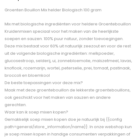
Groenten Bouillon Mix helder Biologisch 100 gram
Mix met biologische ingrediënten voor heldere Groentebouillon
Kruidenmixen speciaal voor het maken van de heerlijkste
soepen en sauzen. 100% puur natuur, zonder toevoegingen.
Deze mix bestaat voor 60% uit natuurlijk zeezout en voor de rest
uit de volgende biologische ingrediënten: melkpoeder,
glucosestroop, selderij, ui, zonnebloemolie, maïszetmeel, lavas,
knoflook, rozemarijn, wortel, peterselie, prei, tomaat, pastinaak,
broccoli en bloemkool
De beste toepassingen voor deze mix?
Maak met deze groentebouillon de lekkerste groentebouillons,
ook geschickt voor het maken van sauzen en andere
gerechten.
Waar kan ik soep mixen kopen?
Gemakkelijk soep mixen kopen doe je natuurlijk bij {{config
path=general/store_information/name}}. In onze webshop kun
je soep mixen kopen in handige consumenten verpakkingen of