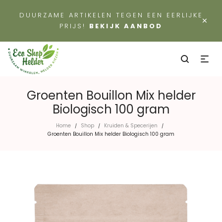
DUURZAME ARTIKELEN TEGEN EEN EERLIJKE
×
PRIJS!
BEKIJK AANBOD
Groenten Bouillon Mix helder
Biologisch 100 gram
Home
Shop
Kruiden & Specerijen
/
/
/
Groenten Bouillon Mix helder Biologisch 100 gram