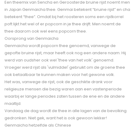
Een theemix van Sencha en Geroosterde bruine rijst noemt men
in Japan Genmaicha thee. Genmai betekent “bruine rijst” en cha
betekent “thee”. Omdat bij het roosteren soms een rijstkorrel
poft lijkt het wel of er popcorn in je thee drijft. Men noemt de
thee daarom ook wel eens popcorn thee.
Oorsprong van Genmaicha
Genmaicha wordt popcorn thee genoemd, vanwege de
gepofte bruine rijst, maar heeft ook nog een andere naam. Hij
werd van oudsher ook wel 'thee van het volk' genoemd.
Vroeger werd rijst als 'vulmiddel' gebruikt om de groene thee
ook betaalbaar te kunnen maken voor het gewone volk.
Het was, vanwege de rijst, ook de geschikte drank voor
religieuze mensen die bezig waren aan een vastenperiode
waarbij er lange periodes zaten tussen de ene en de andere
maaltijd.
Vandaag de dag wordt de thee in alle lagen van de bevolking
gedronken. Niet gek, want het is ook gewoon lekker!
Genmaicha hetzelfde als Chinese