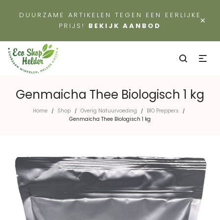
DUURZAME ARTIKELEN TEGEN EEN EERLIJKE
×
PRIJS!
BEKIJK AANBOD
Genmaicha Thee Biologisch 1 kg
Home
Shop
Overig Natuurvoeding
BIO Preppers
/
/
/
/
Genmaicha Thee Biologisch 1 kg