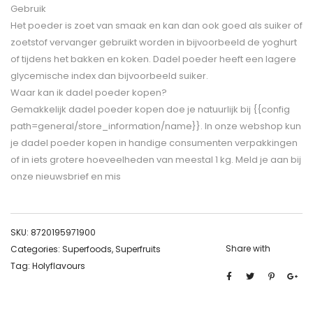
Gebruik
Het poeder is zoet van smaak en kan dan ook goed als suiker of
zoetstof vervanger gebruikt worden in bijvoorbeeld de yoghurt
of tijdens het bakken en koken. Dadel poeder heeft een lagere
glycemische index dan bijvoorbeeld suiker.
Waar kan ik dadel poeder kopen?
Gemakkelijk dadel poeder kopen doe je natuurlijk bij {{config
path=general/store_information/name}}. In onze webshop kun
je dadel poeder kopen in handige consumenten verpakkingen
of in iets grotere hoeveelheden van meestal 1 kg. Meld je aan bij
onze nieuwsbrief en mis
SKU:
8720195971900
Share with
Categories:
Superfoods
,
Superfruits
Tag:
Holyflavours