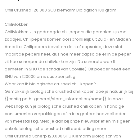
Chili Crushed 120.000 SCU kiemarm Biologisch 100 gram
Chilivlokken
Chilivlokken zijn gedroogde chilipepers die gemalen zijn met
zaadjes. Chilipepers komen oorspronkelijk uit Zuid- en Midden
Amerika. Chilipepers bevatten de stof capsaïde, deze stof
maakt de pepers heet, dus hoe meer capsaïde er in de peper
zit hoe scherper de chilivlokken zijn. De scherpte wordt
gemeten in SHU (de schaal van Scoville). Dit poeder heeft een
SHU van 120000 en is dus zeer pittig.
Waar kan ik biologische crushed chili kopen?
Gemakkelijk biologische crushed chili kopen doe je natuurlijk bij
{{config path=general/store_information/name}}. In onze
webshop kun je biologische crushed chili kopen in handige
consumenten verpakkingen of in iets grotere hoeveelheden
van meestal 1 kg. Meld je aan bij onze nieuwsbrief en mis geen
enkele biologische crushed chili aanbieding meer.
Chili Crushed Scherp 120.000 SHU Kiemarm Biologisch van