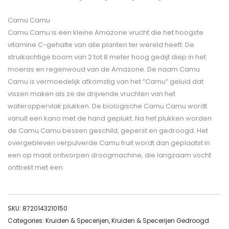
Camu Camu
Camu Camu is een kleine Amazone vrucht die het hoogste
vitamine C-gehalte van alle planten ter wereld heeft. De
struikachtige boom van 2 tot 8 meter hoog gedijt diep in het
moeras en regenwoud van de Amazone. De naam Camu
Camu is vermoedelijk afkomstig van het “Camu” geluid dat
vissen maken als ze de drijvende vruchten van het
wateroppervlak plukken. De biologische Camu Camu wordt
vanuit een kano met de hand geplukt. Na het plukken worden
de Camu Camu bessen geschild, geperst en gedroogd. Het
overgebleven verpulverde Camu fruit wordt dan geplaatst in
een op maat ontworpen droogmachine, die langzaam vocht
onttrekt met een
SKU:
8720143210150
Categories:
Kruiden & Specerijen
,
Kruiden & Specerijen Gedroogd