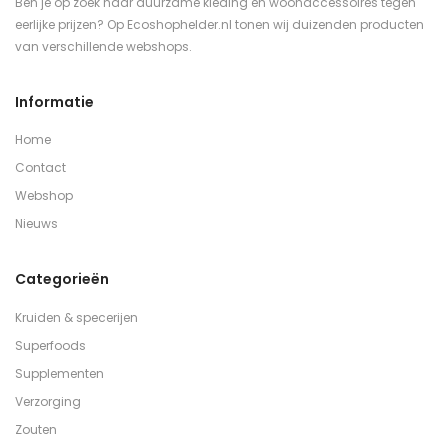
Ben je op zoek naar duurzame kleding en woonaccessoires tegen
eerlijke prijzen? Op Ecoshophelder.nl tonen wij duizenden producten
van verschillende webshops.
Informatie
Home
Contact
Webshop
Nieuws
Categorieën
Kruiden & specerijen
Superfoods
Supplementen
Verzorging
Zouten