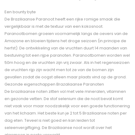
Een bounty byte
De Braziliaanse Paranoot heeft een rijke romige smaak die
vergelijkbaar is met de textuur van een kokosnoot.
Paranootbomen groeien voornamelijk langs de oevers van de
Amazone en bloeien tijdens het droge seizoen (in principe de
herfst). De ontwikkeling van de vruchten duurt 14 maanden van
bestuiving tot een rijpe paranoten. Paranootbomen worden wel
50m hoog en de vruchten zijn vrij zwaar. Als in het regenseizoen
de vruchten rijp zijn wacht men tot ze van de bomen zijn
gevallen zodat de oogst alleen maar plaats vind op de grond.
Gezonde eigenschappen Brazaliaanse Paranoten
De braziliaanse noten zitten vol met vele mineralen, vitaminen
en gezonde vetten. De stof selenium die de noot bevat komt
niet vaak voor maar noodzakelijk voor een goede functionering
van het lichaam. Het beste kun je 2 tot 5 Braziliaanse noten per
dag eten. Teveel is niet goed en kan leiden tot
seleenvergiftiging. De Braziliaanse noot wordt over het
algemeen in pesto verwerkt