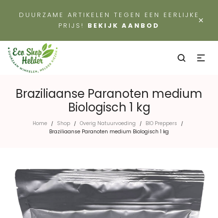
DUURZAME ARTIKELEN TEGEN EEN EERLIJKE
×
PRIJS!
BEKIJK AANBOD
Braziliaanse Paranoten medium
Biologisch 1 kg
Home
Shop
Overig Natuurvoeding
BIO Preppers
/
/
/
/
Braziliaanse Paranoten medium Biologisch 1 kg